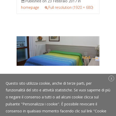
Published on
23 Febbraio 2017
in
homepage
Full resolution (1920 × 680)
→
Next
X
Questo sito utilizza cookie, anche di terze parti, per
funzionalità del sito e attività statistiche. Se vuoi saperne di più
o negare il consenso a tutti o ad alcuni cookie clicca sul
pulsante "Personalizza i cookie". È possibile revocare il
consenso in qualsiasi momento facendo clic sul link "Cookie
Copyright © Albergo Bortoluzzi - P.IVA 00142090257 - CIN