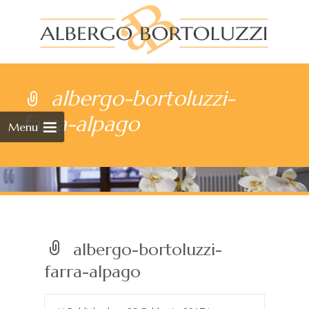
Skip
to
albergo-bortoluzzi-
cont
farra-alpago
Menu
albergo-bortoluzzi-
farra-alpago