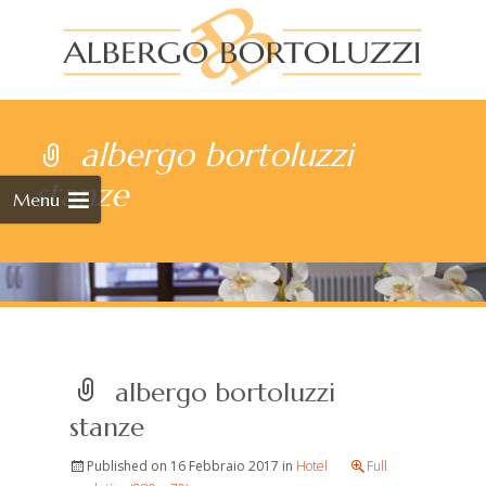
Skip
to
albergo bortoluzzi
cont
stanze
Menu
albergo bortoluzzi
stanze
Published on
16 Febbraio 2017
in
Hotel
Full