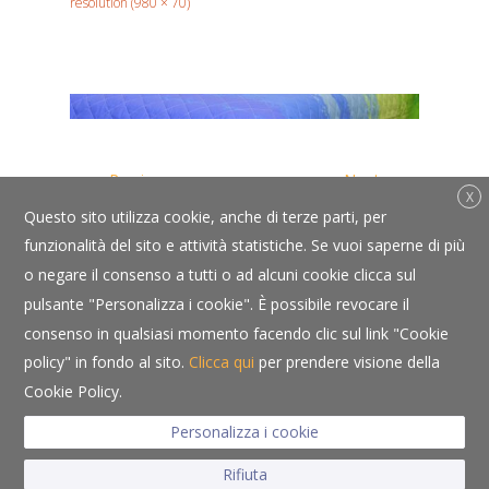
resolution (980 × 70)
←
→
Previous
Next
X
Questo sito utilizza cookie, anche di terze parti, per
funzionalità del sito e attività statistiche. Se vuoi saperne di più
o negare il consenso a tutti o ad alcuni cookie clicca sul
pulsante "Personalizza i cookie". È possibile revocare il
consenso in qualsiasi momento facendo clic sul link "Cookie
Copyright © Albergo Bortoluzzi - P.IVA 00142090257 - CIN
policy" in fondo al sito.
Clicca qui
per prendere visione della
IT025072A18KSCR9VB - Via Giacomo Matteotti 1 - 32016 Farra
Cookie Policy.
d’Alpago (BL) - Tel. +39 0437 4280 -
info@albergobortoluzzi.it
Privacy policy
-
Cookie policy
- Powered by
Sersis
Personalizza i cookie
Rifiuta