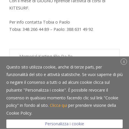
Con il mese di GIUGNO riprende l’attività di corsi di
KITESURF.
Per info contatta Tobia o Paolo
Tobia: 348 266 44 89 – Paolo: 388 631 49 92
Post
←
Memorial Karting Elio Da Re
X
Questo sito utilizza cookie, anche di terze parti, per
navigation
funzionalità del sito e attività statistiche. Se vuoi saperne di più
o negare il consenso a tutti o ad alcuni cookie clicca sul
pulsante "Personalizza i cookie". È possibile revocare il
consenso in qualsiasi momento facendo clic sul link "Cookie
Copyright © Albergo Bortoluzzi - P.IVA 00142090257 - CIN
policy" in fondo al sito.
Clicca qui
per prendere visione della
IT025072A18KSCR9VB - Via Giacomo Matteotti 1 - 32016 Farra
Cookie Policy.
d’Alpago (BL) - Tel. +39 0437 4280 -
info@albergobortoluzzi.it
Privacy policy
-
Cookie policy
- Powered by
Sersis
Personalizza i cookie